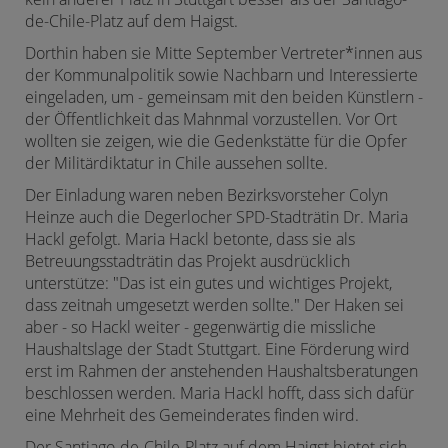
de-Chile-Platz auf dem Haigst.
Dorthin haben sie Mitte September Vertreter*innen aus
der Kommunalpolitik sowie Nachbarn und Interessierte
eingeladen, um - gemeinsam mit den beiden Künstlern -
der Öffentlichkeit das Mahnmal vorzustellen. Vor Ort
wollten sie zeigen, wie die Gedenkstätte für die Opfer
der Militärdiktatur in Chile aussehen sollte.
Der Einladung waren neben Bezirksvorsteher Colyn
Heinze auch die Degerlocher SPD-Stadträtin Dr. Maria
Hackl gefolgt. Maria Hackl betonte, dass sie als
Betreuungsstadträtin das Projekt ausdrücklich
unterstütze: "Das ist ein gutes und wichtiges Projekt,
dass zeitnah umgesetzt werden sollte." Der Haken sei
aber - so Hackl weiter - gegenwärtig die missliche
Haushaltslage der Stadt Stuttgart. Eine Förderung wird
erst im Rahmen der anstehenden Haushaltsberatungen
beschlossen werden. Maria Hackl hofft, dass sich dafür
eine Mehrheit des Gemeinderates finden wird.
Der Santiago-de-Chile-Platz auf dem Haigst bietet sich