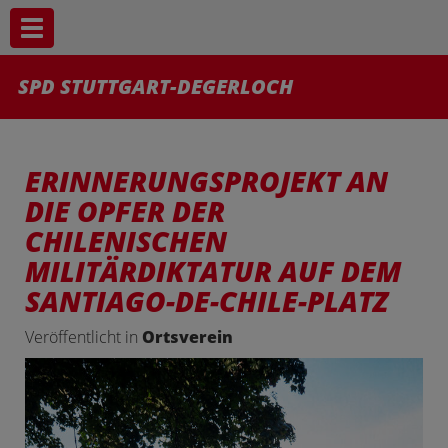
Toggle navigation
SPD STUTTGART-DEGERLOCH
ERINNERUNGSPROJEKT AN
DIE OPFER DER
CHILENISCHEN
MILITÄRDIKTATUR AUF DEM
SANTIAGO-DE-CHILE-PLATZ
Veröffentlicht in
Ortsverein