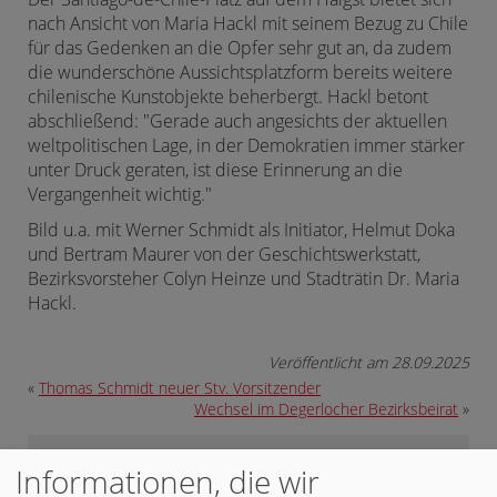
nach Ansicht von Maria Hackl mit seinem Bezug zu Chile
für das Gedenken an die Opfer sehr gut an, da zudem
die wunderschöne Aussichtsplatzform bereits weitere
chilenische Kunstobjekte beherbergt. Hackl betont
abschließend: "Gerade auch angesichts der aktuellen
weltpolitischen Lage, in der Demokratien immer stärker
unter Druck geraten, ist diese Erinnerung an die
Vergangenheit wichtig."
Bild u.a. mit Werner Schmidt als Initiator, Helmut Doka
und Bertram Maurer von der Geschichtswerkstatt,
Bezirksvorsteher Colyn Heinze und Stadträtin Dr. Maria
Hackl.
Veröffentlicht am 28.09.2025
«
Thomas Schmidt neuer Stv. Vorsitzender
Wechsel im Degerlocher Bezirksbeirat
»
MITMACHEN JETZT!
Informationen, die wir